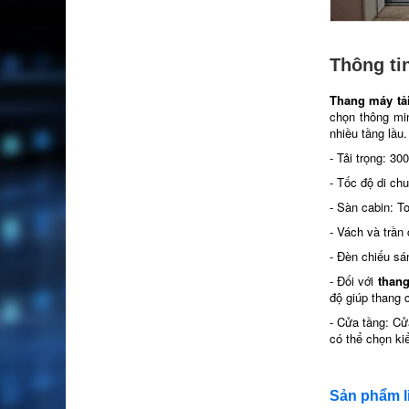
Thông tin
Thang máy tả
chọn thông mi
nhiều tầng lầu.
- Tải trọng: 3
- Tốc độ di ch
- Sàn cabin: To
- Vách và trần 
- Đèn chiếu sá
- Đối với
than
độ giúp thang 
- Cửa tầng: Cử
có thể chọn ki
Sản phẩm l