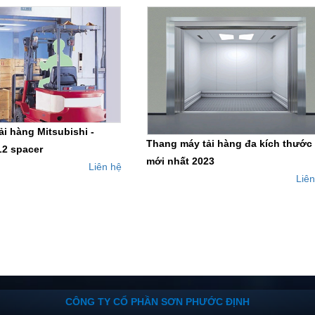
i hàng Mitsubishi -
Thang máy tải hàng đa kích thước
L2 spacer
mới nhất 2023
Liên hệ
Liên
CÔNG TY CỔ PHẦN SƠN PHƯỚC ĐỊNH