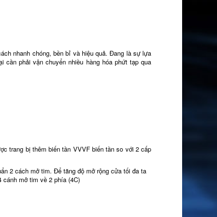
cách nhanh chóng, bền bỉ và hiệu quả. Đang là sự lựa
i cần phải vận chuyển nhiều hàng hóa phứt tạp qua
ược trang bị thêm biến tần VVVF biến tần so với 2 cấp
huẩn 2 cách mở tim. Để tăng độ mở rộng cửa tối đa ta
4 cánh mở tim về 2 phía (4C)