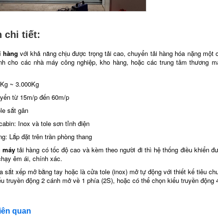
 chi tiết:
i hàng
với khả năng chịu được trọng tải cao, chuyển tải hàng hóa nặng một 
nh cho các nhà máy công nghiệp, kho hàng, hoặc các trung tâm thương mạ
00Kg ~ 3.000Kg
uyển từ 15m/p đến 60m/p
le sắt gân
cabin: Inox và tole sơn tỉnh điện
ng: Lắp đặt trên trần phòng thang
g máy
tải hàng có tốc độ cao và kèm theo người đi thì hệ thống điều khiển đ
chạy êm ái, chính xác.
a sắt xếp mở bằng tay hoặc là cửa tole (inox) mở tự động với thiết kế tiêu c
ểu truyền động 2 cánh mở về 1 phía (2S), hoặc có thể chọn kiểu truyền động 
iên quan