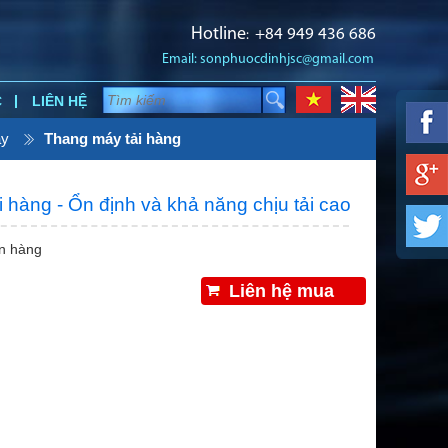
Hotline
​+84
949 436 686
:
Email: sonphuocdinhjsc@gmail.com
C
LIÊN HỆ
áy
Thang máy tải hàng
 hàng - Ổn định và khả năng chịu tải cao
n hàng
Liên hệ mua