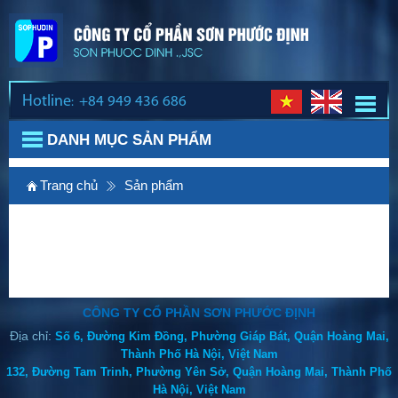
Hotline
​+84
949 436 686
:
DANH MỤC SẢN PHẨM
Trang chủ
Sản phẩm
Thiết bị gia dụng KAWASJMA
Điều hòa
Điều hòa tủ đứng
Một chiều
CÔNG TY CỔ PHẦN SƠN PHƯỚC ĐỊNH
Địa chỉ:
Số 6, Đường Kim Đồng, Phường Giáp Bát
, Quận Hoàng Mai,
Thành Phố Hà Nội, Việt Nam
132, Đường Tam Trinh, Phường Yên Sở
, Quận Hoàng Mai, Thành Phố
Hà Nội, Việt Nam