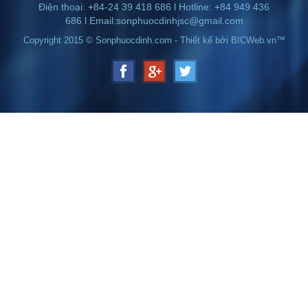
Điện thoại:
+84-24
39 418 686
l Hotline: +84 949 436
686 l Email:
sonphuocdinhjsc@gmail.com
Copyright 2015 ©
Sonphuocdinh.com
-
Thiết kế
bởi
BICWeb.vn™